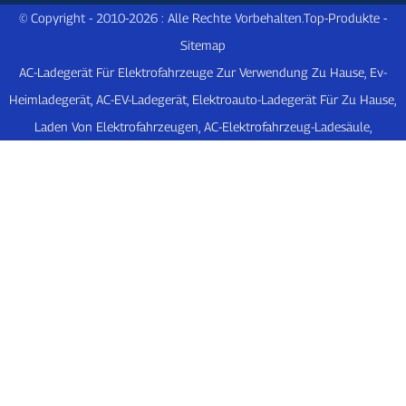
© Copyright - 2010-2026 : Alle Rechte Vorbehalten.
Top-Produkte
-
Sitemap
AC-Ladegerät Für Elektrofahrzeuge Zur Verwendung Zu Hause
,
Ev-
Heimladegerät
,
AC-EV-Ladegerät
,
Elektroauto-Ladegerät Für Zu Hause
,
Laden Von Elektrofahrzeugen
,
AC-Elektrofahrzeug-Ladesäule
,