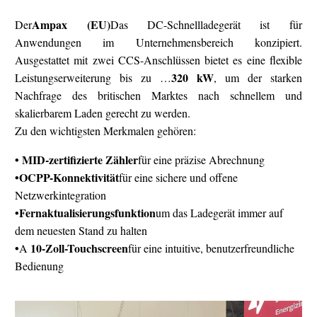
Ampax (EU)
Der
Das DC-Schnellladegerät ist für
Anwendungen im Unternehmensbereich konzipiert.
Ausgestattet mit zwei CCS-Anschlüssen bietet es eine flexible
320 kW
Leistungserweiterung bis zu …
, um der starken
Nachfrage des britischen Marktes nach schnellem und
skalierbarem Laden gerecht zu werden.
Zu den wichtigsten Merkmalen gehören:
• MID-zertifizierte Zähler
für eine präzise Abrechnung
•
OCPP-Konnektivität
für eine sichere und offene
Netzwerkintegration
•
Fernaktualisierungsfunktion
um das Ladegerät immer auf
dem neuesten Stand zu halten
•
10-Zoll-Touchscreen
A
für eine intuitive, benutzerfreundliche
Bedienung