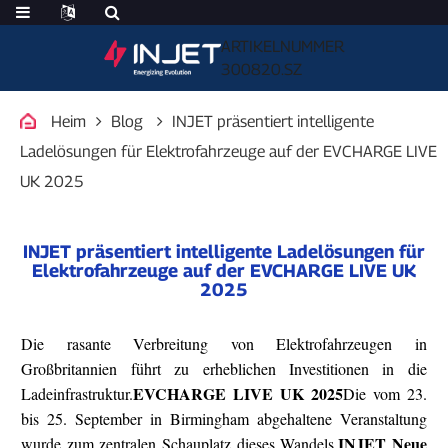
ARTIKELNUMMER
300820.SZ
Heim
Blog
INJET präsentiert intelligente
Ladelösungen für Elektrofahrzeuge auf der EVCHARGE LIVE
UK 2025
INJET präsentiert intelligente Ladelösungen für
Elektrofahrzeuge auf der EVCHARGE LIVE UK
2025
Die rasante Verbreitung von Elektrofahrzeugen in
Großbritannien führt zu erheblichen Investitionen in die
EVCHARGE LIVE UK 2025
Ladeinfrastruktur.
Die vom 23.
bis 25. September in Birmingham abgehaltene Veranstaltung
INJET Neue
wurde zum zentralen Schauplatz dieses Wandels.