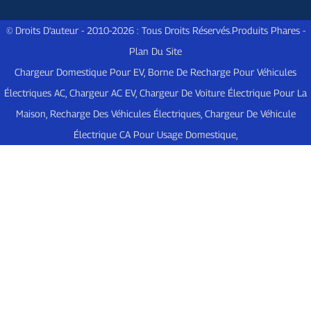
© Droits D'auteur - 2010-2026 : Tous Droits Réservés.
Produits Phares
-
Plan Du Site
Chargeur Domestique Pour EV
,
Borne De Recharge Pour Véhicules
Électriques AC
,
Chargeur AC EV
,
Chargeur De Voiture Électrique Pour La
Maison
,
Recharge Des Véhicules Électriques
,
Chargeur De Véhicule
Électrique CA Pour Usage Domestique
,