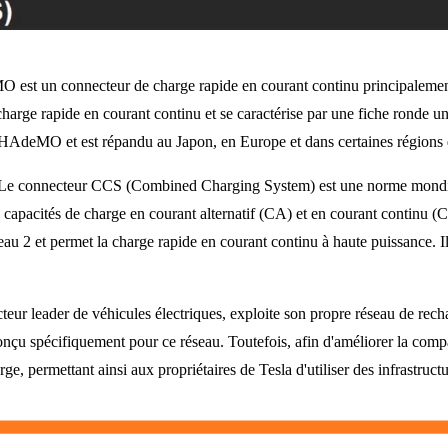
st un connecteur de charge rapide en courant continu principalement u
la charge rapide en courant continu et se caractérise par une fiche ron
 CHAdeMO et est répandu au Japon, en Europe et dans certaines régions 
Le connecteur CCS (Combined Charging System) est une norme mondial
s capacités de charge en courant alternatif (CA) et en courant continu
au 2 et permet la charge rapide en courant continu à haute puissance. I
cteur leader de véhicules électriques, exploite son propre réseau de rec
çu spécifiquement pour ce réseau. Toutefois, afin d'améliorer la compati
ge, permettant ainsi aux propriétaires de Tesla d'utiliser des infrastruc