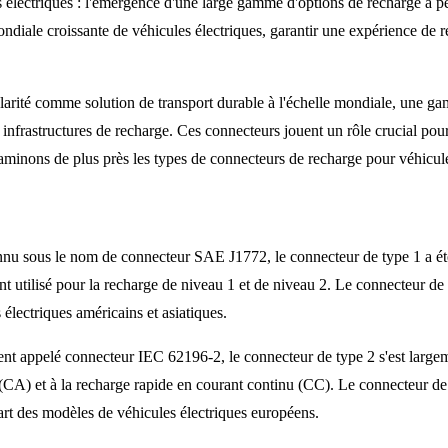
 électriques : l'émergence d'une large gamme d'options de recharge a per
ondiale croissante de véhicules électriques, garantir une expérience de 
larité comme solution de transport durable à l'échelle mondiale, une ga
 infrastructures de recharge. Ces connecteurs jouent un rôle crucial pou
xaminons de plus près les types de connecteurs de recharge pour véhicules
nu sous le nom de connecteur SAE J1772, le connecteur de type 1 a été
nt utilisé pour la recharge de niveau 1 et de niveau 2. Le connecteur de
lectriques américains et asiatiques.
appelé connecteur IEC 62196-2, le connecteur de type 2 s'est largeme
if (CA) et à la recharge rapide en courant continu (CC). Le connecteur de
art des modèles de véhicules électriques européens.