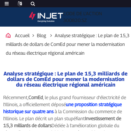
CODE DE L'ACTION
300820.SZ
Accueil
Blog
Analyse stratégique : Le plan de 15,3
milliards de dollars de ComEd pour mener la modernisation
du réseau électrique régional américain
Analyse stratégique : Le plan de 15,3 milliards de
dollars de ComEd pour mener la modernisation
du réseau électrique régional américain
Récemment,
ComEd
, le plus grand fournisseur d'électricité de
l'Illinois, a officiellement déposé
une proposition stratégique
historique sur quatre ans
à la Commission du commerce de
l'Illinois. Le plan décrit un plan stupéfiant
Investissement de
15,3 milliards de dollars
Dédiée à l'amélioration globale du