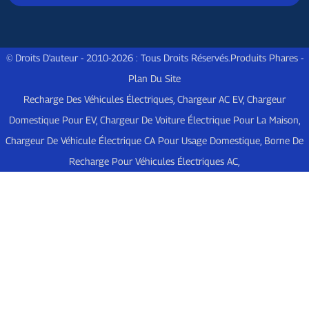
© Droits D'auteur - 2010-2026 : Tous Droits Réservés.
Produits Phares
-
Plan Du Site
Recharge Des Véhicules Électriques
,
Chargeur AC EV
,
Chargeur
Domestique Pour EV
,
Chargeur De Voiture Électrique Pour La Maison
,
Chargeur De Véhicule Électrique CA Pour Usage Domestique
,
Borne De
Recharge Pour Véhicules Électriques AC
,