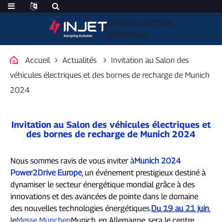
CODE DE L'ACTION
300820.SZ
Accueil
Actualités
Invitation au Salon des
véhicules électriques et des bornes de recharge de Munich
2024
Invitation au Salon des véhicules électriques et
des bornes de recharge de Munich 2024
Nous sommes ravis de vous inviter à
Munich 2024
Power2Drive Europe
, un événement prestigieux destiné à
dynamiser le secteur énergétique mondial grâce à des
innovations et des avancées de pointe dans le domaine
des nouvelles technologies énergétiques.
Du 19 au 21 juin
,
le
Messe München
Munich, en Allemagne, sera le centre