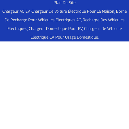
Plan Du Site
Chargeur AC EV
,
Chargeur De Voiture Électrique Pour La Maison
,
Borne
De Recharge Pour Véhicules Électriques AC
,
Recharge Des Véhicules
Électriques
,
Chargeur Domestique Pour EV
,
Chargeur De Véhicule
Électrique CA Pour Usage Domestique
,