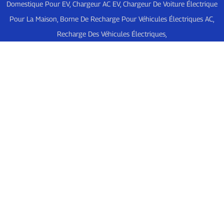
Domestique Pour EV
,
Chargeur AC EV
,
Chargeur De Voiture Électrique
Pour La Maison
,
Borne De Recharge Pour Véhicules Électriques AC
,
Recharge Des Véhicules Électriques
,