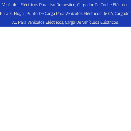
Vehículos Eléctricos Para Uso Doméstico
,
Cargador De Coche Eléctrico
Para El Hogar
,
Punto De Carga Para Vehículos Eléctricos De CA
,
Cargador
AC Para Vehículos Eléctricos
,
Carga De Vehículos Eléctricos
,