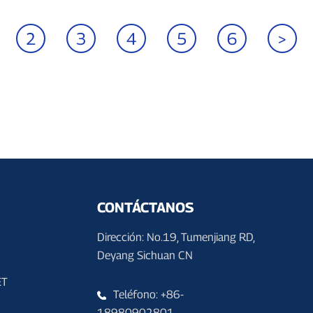
2
3
4
5
6
>
CONTÁCTANOS
Dirección: No.19, Tumenjiang RD,
Deyang Sichuan CN
ET
Teléfono: +86-
18980902801