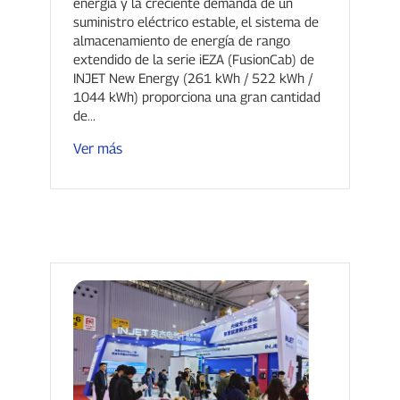
energía y la creciente demanda de un
de la serie iEZA de INJET.
suministro eléctrico estable, el sistema de
almacenamiento de energía de rango
extendido de la serie iEZA (FusionCab) de
INJET New Energy (261 kWh / 522 kWh /
1044 kWh) proporciona una gran cantidad
de...
Ver más