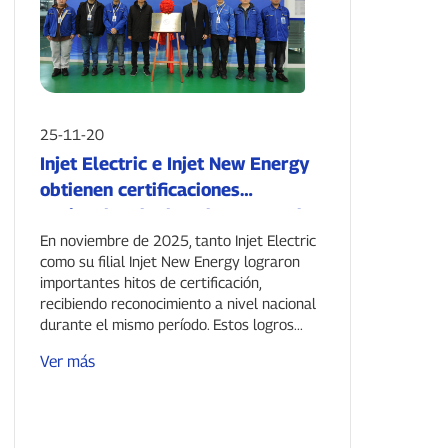
25-11-20
Injet Electric e Injet New Energy
obtienen certificaciones
nacionales duales, demostrando
un fuerte impulso y autoridad
En noviembre de 2025, tanto Injet Electric
como su filial Injet New Energy lograron
técnica.
importantes hitos de certificación,
recibiendo reconocimiento a nivel nacional
durante el mismo período. Estos logros...
Ver más