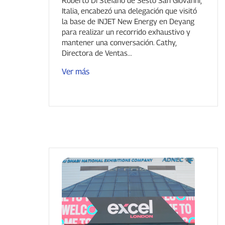
realizar una visita guiada en
Italia, encabezó una delegación que visitó
profundidad y mantener un
la base de INJET New Energy en Deyang
diálogo con los asistentes.
para realizar un recorrido exhaustivo y
mantener una conversación. Cathy,
Directora de Ventas...
Ver más