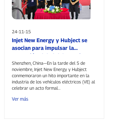
24-11-15
Injet New Energy y Hubject se
asocian para impulsar la
expansión global del “ecosistema
Plug & Charge”.
Shenzhen, China—En la tarde del 5 de
noviembre, Injet New Energy y Hubject
conmemoraron un hito importante en la
industria de los vehículos eléctricos (VE) al
celebrar un acto formal...
Ver más