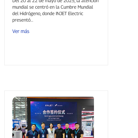
vanguardia para un futuro más
Del 20 al 22 de mayo de 2025, la atención
mundial se centró en la Cumbre Mundial
verde.
del Hidrógeno, donde INJET Electric
presentó...
Ver más