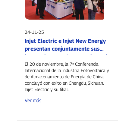
24-11-25
Injet Electric e Injet New Energy
presentan conjuntamente sus
innovaciones en la 7ª Conferencia
China sobre Energía Fotovoltaica
El 20 de noviembre, la 7ª Conferencia
Internacional de la Industria Fotovoltaica y
y Almacenamiento de Energía.
de Almacenamiento de Energía de China
concluyó con éxito en Chengdu, Sichuan.
Injet Electric y su filial...
Ver más