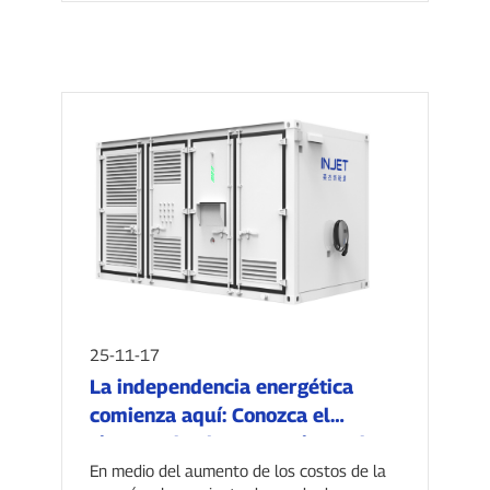
25-11-17
La independencia energética
comienza aquí: Conozca el
sistema de almacenamiento de
energía de autonomía extendida
En medio del aumento de los costos de la