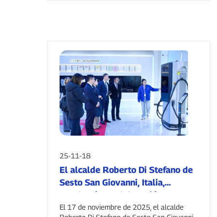
25-11-18
El alcalde Roberto Di Stefano de
Sesto San Giovanni, Italia,
encabezó una delegación que
visitó INJET New Energy para
El 17 de noviembre de 2025, el alcalde
Roberto Di Stefano de Sesto San Giovanni,