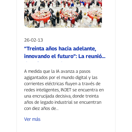
26-02-13
“Treinta años hacia adelante,
innovando el futuro”: La reunión
de primavera de INJET New
Energy 2026 concluyó con éxito.
A medida que la IA avanza a pasos
agigantados por el mundo digital y las
corrientes eléctricas fluyen a través de
redes inteligentes, INJET se encuentra en
una encrucijada decisiva, donde treinta
años de legado industrial se encuentran
con diez años de...
Ver más