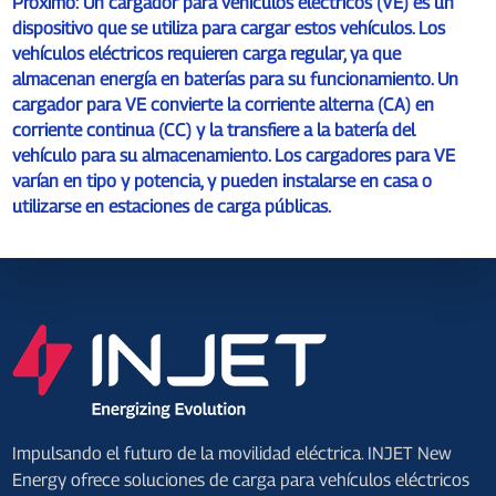
Próximo:
Un cargador para vehículos eléctricos (VE) es un
dispositivo que se utiliza para cargar estos vehículos. Los
vehículos eléctricos requieren carga regular, ya que
almacenan energía en baterías para su funcionamiento. Un
cargador para VE convierte la corriente alterna (CA) en
corriente continua (CC) y la transfiere a la batería del
vehículo para su almacenamiento. Los cargadores para VE
varían en tipo y potencia, y pueden instalarse en casa o
utilizarse en estaciones de carga públicas.
Impulsando el futuro de la movilidad eléctrica. INJET New
Energy ofrece soluciones de carga para vehículos eléctricos