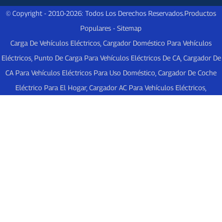
© Copyright - 2010-2026: Todos Los Derechos Reservados.
Productos
Populares
-
Sitemap
Carga De Vehículos Eléctricos
,
Cargador Doméstico Para Vehículos
Eléctricos
,
Punto De Carga Para Vehículos Eléctricos De CA
,
Cargador De
CA Para Vehículos Eléctricos Para Uso Doméstico
,
Cargador De Coche
Eléctrico Para El Hogar
,
Cargador AC Para Vehículos Eléctricos
,