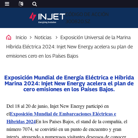
CÓDIGO DE ACCIÓN
300820.SZ
Inicio
Noticias
Exposición Universal de la Marina
Híbrida Eléctrica 2024: Injet New Energy acelera su plan de
emisiones cero en los Países Bajos
Exposición Mundial de Energía Eléctrica e Híbrida
Marina 2024: Injet New Energy acelera el plan de
cero emisiones en los Países Bajos.
Del 18 al 20 de junio, Injet New Energy participó en
Exposición Mundial de Embarcaciones Eléctricas e
el
Híbridas 2024
En los Países Bajos, el stand de la compañía, el
número 7074, se convirtió en un punto de encuentro y gran
interés, atrayendo a numerosos visitantes deseosos de conocer