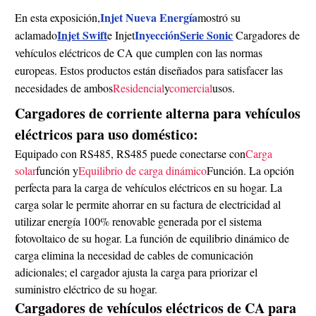
Injet Nueva Energía
En esta exposición,
mostró su
Injet Swift
Inyección
Serie Sonic
aclamado
e Injet
Cargadores de
vehículos eléctricos de CA que cumplen con las normas
europeas. Estos productos están diseñados para satisfacer las
necesidades de ambos
Residencial
y
comercial
usos.
Cargadores de corriente alterna para vehículos
eléctricos para uso doméstico:
Equipado con RS485, RS485 puede conectarse con
Carga
solar
función y
Equilibrio de carga dinámico
Función. La opción
perfecta para la carga de vehículos eléctricos en su hogar. La
carga solar le permite ahorrar en su factura de electricidad al
utilizar energía 100% renovable generada por el sistema
fotovoltaico de su hogar. La función de equilibrio dinámico de
carga elimina la necesidad de cables de comunicación
adicionales; el cargador ajusta la carga para priorizar el
suministro eléctrico de su hogar.
Cargadores de vehículos eléctricos de CA para