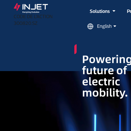
Solutions
P
CODE DE L'ACTION
300820.SZ
English