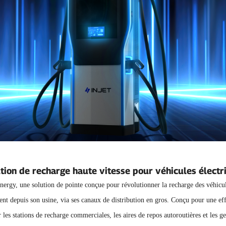
tion de recharge haute vitesse pour véhicules électr
gy, une solution de pointe conçue pour révolutionner la recharge des véhicules 
 depuis son usine, via ses canaux de distribution en gros. Conçu pour une ef
les stations de recharge commerciales, les aires de repos autoroutières et les ge