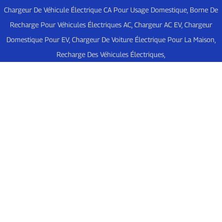
Chargeur De Véhicule Électrique CA Pour Usage Domestique
,
Borne De
Recharge Pour Véhicules Électriques AC
,
Chargeur AC EV
,
Chargeur
Domestique Pour EV
,
Chargeur De Voiture Électrique Pour La Maison
,
Recharge Des Véhicules Électriques
,