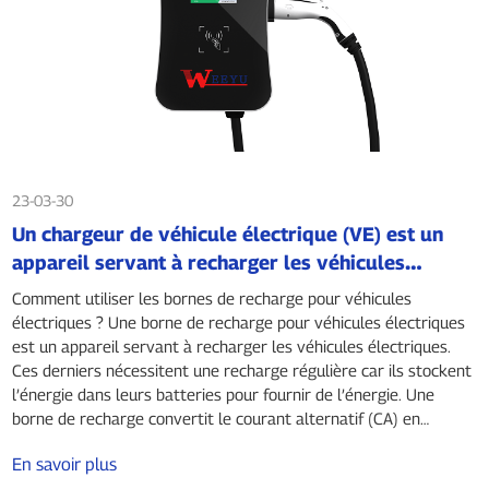
23-03-30
Un chargeur de véhicule électrique (VE) est un
appareil servant à recharger les véhicules
électriques. Ces derniers nécessitent une
Comment utiliser les bornes de recharge pour véhicules
recharge régulière car ils stockent l'énergie dans
électriques ? Une borne de recharge pour véhicules électriques
des batteries pour fournir de l'énergie. Un
est un appareil servant à recharger les véhicules électriques.
Ces derniers nécessitent une recharge régulière car ils stockent
chargeur de VE convertit le courant alternatif
l’énergie dans leurs batteries pour fournir de l’énergie. Une
(CA) en courant continu (CC)...
borne de recharge convertit le courant alternatif (CA) en
courant continu (CC) et transfère cette énergie au véhicule
En savoir plus
électrique…