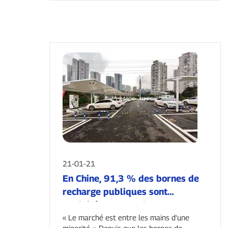
21-01-21
En Chine, 91,3 % des bornes de
recharge publiques sont
exploitées par seulement 9
opérateurs.
« Le marché est entre les mains d'une
minorité. » Depuis que les bornes de