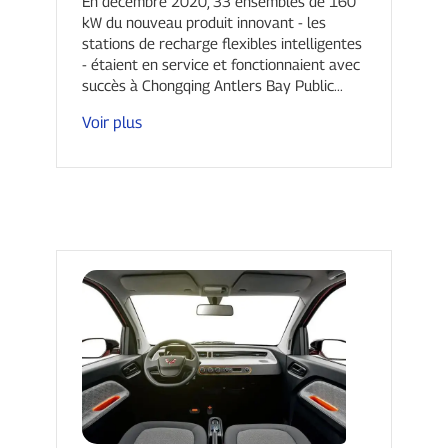
avec succès.
En décembre 2020, 33 ensembles de 160
kW du nouveau produit innovant - les
stations de recharge flexibles intelligentes
- étaient en service et fonctionnaient avec
succès à Chongqing Antlers Bay Public...
Voir plus