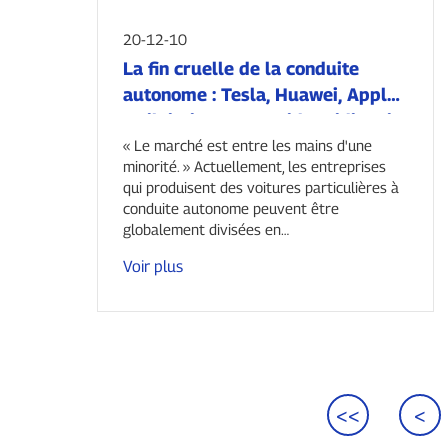
20-12-10
La fin cruelle de la conduite
autonome : Tesla, Huawei, Apple,
Weilai Xiaopeng, Baidu, Didi, qui
deviendra la note de bas de page
« Le marché est entre les mains d'une
minorité. » Actuellement, les entreprises
de l’histoire ?
qui produisent des voitures particulières à
conduite autonome peuvent être
globalement divisées en…
Voir plus
<<
<