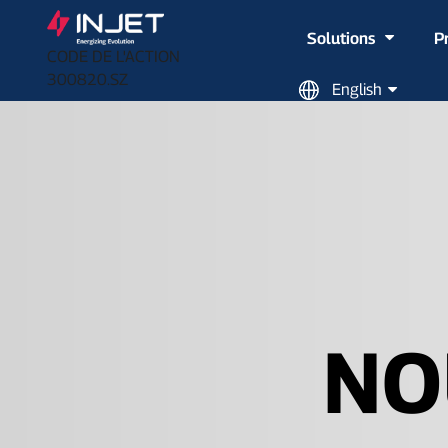
Solutions
P
CODE DE L'ACTION
300820.SZ
English
NO