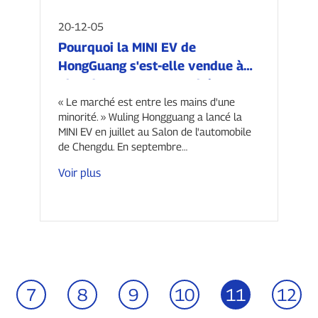
20-12-05
Pourquoi la MINI EV de
HongGuang s'est-elle vendue à
plus de 33 000 exemplaires et
est-elle devenue la voiture la
« Le marché est entre les mains d'une
minorité. » Wuling Hongguang a lancé la
plus vendue en novembre ?
MINI EV en juillet au Salon de l'automobile
Uniquement grâce à son prix
de Chengdu. En septembre…
bas ?
Voir plus
7
8
9
10
11
12