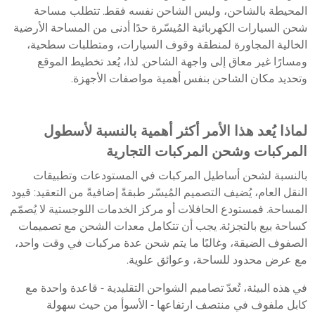
المحيطة بالشاحن، وليس الشاحن نفسه فقط. تتطلب مساحة
شحن السيارات الكهربائية المُيسّرة حدًا أدنى من المساحة الأرضية
الخالية المجاورة لمنطقة وقوف السيارات، ومتطلبات سطحية،
ومسارًا غير معاق إلى واجهة الشاحن. لذا، يُعد تخطيط الموقع
وتحديد مكان الشاحن بنفس أهمية مواصفات الأجهزة.
لماذا يُعد هذا الأمر أكثر أهمية بالنسبة لأسطول
المركبات وشحن المركبات التجارية
بالنسبة لشحن أساطيل المركبات في المستودعات وتطبيقات
النقل العام، يُضيف التصميم المُيسّر طبقةً إضافيةً من التعقيد: قيود
المساحة. فمستودع الحافلات أو مركز الخدمات اللوجستية لا يُصمّم
كساحة بيع بالتجزئة. يجب أن تتكامل معدات الشحن مع تصميمات
الصفوف الضيقة، وغالبًا ما يتم شحن عدة مركبات في وقت واحد،
مع عرض محدود للساحة، وعوائق علوية.
في هذه البيئة، تُعدّ تصاميم الشواحن التقليدية - قاعدة واحدة مع
كابل ملفوف في منتصف ارتفاعها - الأسوأ من حيث سهولة