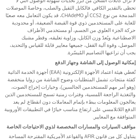
لا تزال كابلات الشحن من أبرز تحديات سهولة الوصول التي لا
تحظى بالتقدير الكافي. فالكابل الثقيل والصلب، وخاصةً الموصلات
المدمجة من نوع CCS2 أو CHAdeMO، قد يكون التعامل معه صعبًا
للغاية على المستخدمين ذوي قوة القبضة الضعيفة، أو محدودية
حركة الجزء العلوي من الجسم، أو مستخدمي الأطراف
الاصطناعية. ويُعدّ وزن الكابل، وزاوية تعليقه، وقطر مشبك
الموصل، وقوة آلية القفل، جميعها معايير قابلة للقياس والتحديد،
يجب أن تراعيها التصاميم المُيسّرة.
إمكانية الوصول إلى الشاشة وجهاز الدفع
تُغطي هيئة اعتماد الأجهزة الإلكترونية (EAA) أجهزة الخدمة الذاتية
كفئة منتجات. تشمل المتطلبات وضوح الشاشة من زوايا منخفضة
(وهو أمر مهم للمستخدمين الجالسين)، وخيارات إخراج الصوت،
والتغذية الراجعة اللمسية، وفترات زمنية تسمح للمستخدمين الذين
يعالجون المعلومات ببطء بإتمام المعاملات دون انقطاع. لم يعد
الدفع اللاتلامسي على ارتفاع مناسب خيارًا في التطبيقات الأوروبية
المتوافقة مع المعايير.
مواقف السيارات والمسارات المخصصة لذوي الاحتياجات الخاصة
يتناول كل من قانون AFIR والقواعد الأمريكية المقترحة المساحة