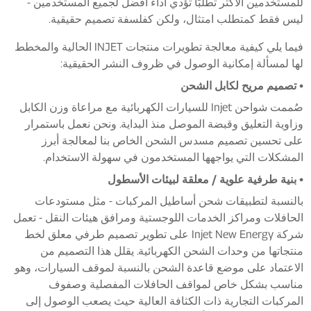
للمستخدمين الأكثر تطلبًا تؤدي أداءً أفضل لجميع المستخدمين -
ليس فقط كمتطلب امتثال، ولكن كفلسفة تصميم حقيقية.
فيما يلي كيفية معالجة تطويرات منتجات INJET الحالية والمخطط
لها لمسألة إمكانية الوصول في ظروف النشر الحقيقية:
• تصميم مريح لكابل الشحن
صُممت شواحن Injet للسيارات الكهربائية مع مراعاة وزن الكابل
وزاوية التعليق وقبضة الموصل منذ البداية. ونحن نعمل باستمرار
على تحسين تصميم مسدس الشحن الخاص بنا لمعالجة أبرز
المشكلات التي يواجهها المستخدمون في سهولة الاستخدام.
• بنية طرفية علوية / معلقة لبيئات الأسطول
بالنسبة لتطبيقات شحن أساطيل المركبات - مثل مستودعات
الحافلات ومراكز الخدمات اللوجستية ومرافق هيئات النقل - تعمل
شركة Injet New Energy على تطوير تصميم طرفي معلق لخط
منتجاتها من وحدات الشحن الكهربائية. يقلل هذا التصميم من
الاعتماد على موضع قاعدة الشحن بالنسبة لموقف السيارات، وهو
مناسب بشكل خاص لمواقف الحافلات المفصلية وصفوف
المركبات التجارية ذات الكثافة العالية حيث يصعب الوصول إلى