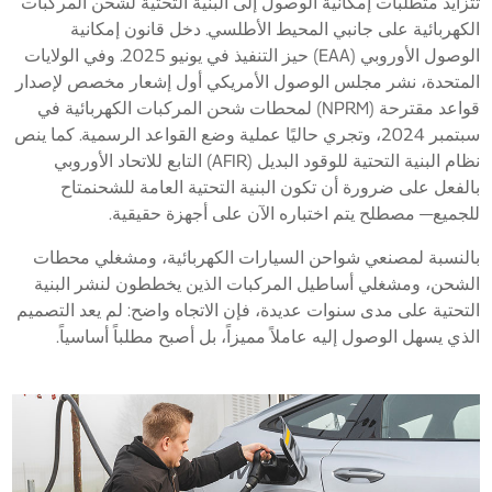
تتزايد متطلبات إمكانية الوصول إلى البنية التحتية لشحن المركبات
الكهربائية على جانبي المحيط الأطلسي. دخل قانون إمكانية
الوصول الأوروبي (EAA) حيز التنفيذ في يونيو 2025. وفي الولايات
المتحدة، نشر مجلس الوصول الأمريكي أول إشعار مخصص لإصدار
قواعد مقترحة (NPRM) لمحطات شحن المركبات الكهربائية في
سبتمبر 2024، وتجري حاليًا عملية وضع القواعد الرسمية. كما ينص
نظام البنية التحتية للوقود البديل (AFIR) التابع للاتحاد الأوروبي
بالفعل على ضرورة أن تكون البنية التحتية العامة للشحن
متاح
للجميع
— مصطلح يتم اختباره الآن على أجهزة حقيقية.
بالنسبة لمصنعي شواحن السيارات الكهربائية، ومشغلي محطات
الشحن، ومشغلي أساطيل المركبات الذين يخططون لنشر البنية
التحتية على مدى سنوات عديدة، فإن الاتجاه واضح: لم يعد التصميم
الذي يسهل الوصول إليه عاملاً مميزاً، بل أصبح مطلباً أساسياً.