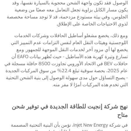
الوصول. فقد تكون واجهة الشحن محجوبة بالسيارة نفسها، وقد
يكون مسار الكابل بزاوية تجعل التعامل معه صعبًا من وضعية
الجلوس، وفي بيئة مستودع مزدحمة، قد لا توجد مساحة مخصصة
لذوي الاحتياجات الخاصة على الإطلاق.
ومع ذلك، يخضع مشغلو أساطيل الحافلات وشركات الخدمات
اللوجستية وهيئات النقل العام لنفس التزامات عدم التمييز التي
يخضع لها أي مزود آخر لخدمات النقل الموجهة للجمهور. ومع
تسارع وتيرة كهربة هذه الأساطيل - حيث تُظهر بيانات EAFO أن
حافلات BEV في الاتحاد الأوروبي تجاوزت 8500 حافلة مسجلة في
عام 2025، بحصة سوقية تبلغ 22.4% من سوق المركبات الجديدة
- يصبح التساؤل حول مدى سهولة الوصول إلى بنية الشحن التحتية
التي تخدم هذه المركبات أمرًا لا مفر منه.
نهج شركة إنجيت للطاقة الجديدة في توفير شحن
متاح
في شركة Injet New Energy، نؤمن بأن البنية التحتية المصممة