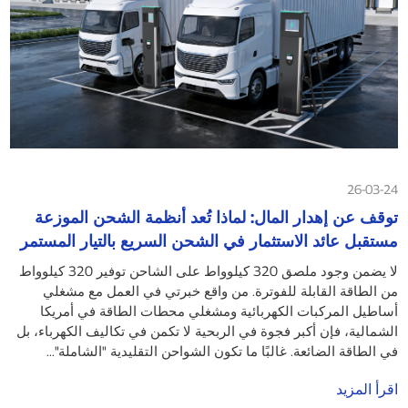
26-03-24
توقف عن إهدار المال: لماذا تُعد أنظمة الشحن الموزعة
مستقبل عائد الاستثمار في الشحن السريع بالتيار المستمر
لا يضمن وجود ملصق 320 كيلوواط على الشاحن توفير 320 كيلوواط
من الطاقة القابلة للفوترة. من واقع خبرتي في العمل مع مشغلي
أساطيل المركبات الكهربائية ومشغلي محطات الطاقة في أمريكا
الشمالية، فإن أكبر فجوة في الربحية لا تكمن في تكاليف الكهرباء، بل
في الطاقة الضائعة. غالبًا ما تكون الشواحن التقليدية "الشاملة"...
اقرأ المزيد