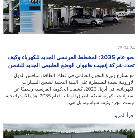
26-04-24
نحو عام 2035: المخطط الفرنسي الجديد للكهرباء وكيف
تحدد شركة إنجيت هانيوان الوضع الطبيعي الجديد للشحن
على نطاق الميغاواط
مع تسارع وتيرة التحول العالمي في قطاع الطاقة، تتنافس الدول
الأوروبية بشدة للسيطرة على البنية التحتية لشحن السيارات
الكهربائية. في أبريل 2026، كشفت الحكومة الفرنسية رسميًا عن
استراتيجية كهربة شبكة الطرق الوطنية لعام 2035. هذه الاستراتيجية
ليست مجرد وثيقة سياسية، بل هي...
اقرأ المزيد