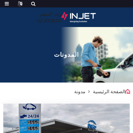
رمز السهم
300820.SZ
المدونات
الصفحة الرئيسية
مدونة