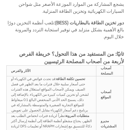
يشجع المشاركة من الموارد الموزعة الأصغر مثل شواحن
السيارات الكهربائية وتخزين الطاقة المنزلية.
دور تخزين الطاقة بالبطاريات (BESS):
تلعب أنظمة التخزين دورًا
بالغ الأهمية بشكل متزايد في توفير استجابة التردد والمرونة
خلال اليوم.
ثانيًا: من المستفيد من هذا التحول؟ خريطة الفرص
لأربعة من أصحاب المصلحة الرئيسيين
أصحاب
الآثار والفرص
المصلحة
تحسين تكلفة الطاقة:
قد تحدث فوائض في الكهرباء أو
حتى أسعار سلبية خلال فترات ما بعد الظهر في فصل
الصيف. ويمكن لأصحاب المواقع استغلال هذه الفترات
أصحاب
لشحن أو تخزين كميات كبيرة من الكهرباء. بالإضافة إلى
المواقع
ذلك، يسمح الحد الأدنى المنخفض البالغ 0.1 ميغاواط
للمواقع التجارية الصغيرة والمتوسطة بالمشاركة في
برنامج دعم أسعار الكهرباء مقابل الحصول على تعويض.
متطلبات المرونة:
نظراً لزيادة فترات انخفاض الطلب بعد
مديرو
الظهر، يحتاج مشغلو أنظمة الطاقة إلى أنظمة إرسال أكثر
المشتريات
ذكاءً للتنسيق مع إشعارات NRAPM أو تعليمات DFS لزيادة