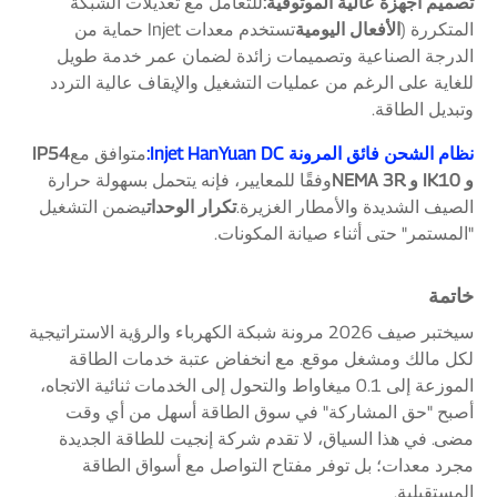
تصميم أجهزة عالية الموثوقية:
للتعامل مع تعديلات الشبكة
المتكررة (
الأفعال اليومية
تستخدم معدات Injet حماية من
الدرجة الصناعية وتصميمات زائدة لضمان عمر خدمة طويل
للغاية على الرغم من عمليات التشغيل والإيقاف عالية التردد
وتبديل الطاقة.
نظام الشحن فائق المرونة Injet HanYuan DC:
متوافق مع
IP54
و IK10 و NEMA 3R
وفقًا للمعايير، فإنه يتحمل بسهولة حرارة
الصيف الشديدة والأمطار الغزيرة.
تكرار الوحدات
يضمن التشغيل
"المستمر" حتى أثناء صيانة المكونات.
خاتمة
سيختبر صيف 2026 مرونة شبكة الكهرباء والرؤية الاستراتيجية
لكل مالك ومشغل موقع. مع انخفاض عتبة خدمات الطاقة
الموزعة إلى 0.1 ميغاواط والتحول إلى الخدمات ثنائية الاتجاه،
أصبح "حق المشاركة" في سوق الطاقة أسهل من أي وقت
مضى. في هذا السياق، لا تقدم شركة إنجيت للطاقة الجديدة
مجرد معدات؛ بل توفر مفتاح التواصل مع أسواق الطاقة
المستقبلية.