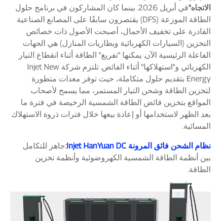
الاتجاه"
في أبريل 2026. بينما كان المشاركون في برنامج حلول
الطاقة الموزعة (DFS) يقتصرون سابقًا على المصانع الصناعية
القادرة على تخفيف الأحمال، أصبحت الأصول ذات خصائص
التخزين (السيارات الكهربائية وبطاريات المنازل) هي الجهات
الفاعلة الرئيسية الآن. يمكنها "تفريغ" الطاقة أثناء انقطاع التيار
الكهربائي و"استهلاكها" أثناء الفائض. تلتزم شركة Injet New
Energy بتقديم حلول متكاملة، حيث توفر معدات متطورة
لتخزين الطاقة وشحن التيار المستمر، مما يسمح لأصحاب
المواقع بتخزين فائض الطاقة الشمسية الرخيصة في فترة ما
بعد الظهر لاستخدامها أو إعادة بيعها خلال فترات ذروة الاستهلاك
المسائية.
نظام الشحن فائق المرونة Injet HanYuan DC
:
جاهز للتكامل
بين أنظمة الطاقة الشمسية الكهروضوئية وأنظمة تخزين
الطاقة.