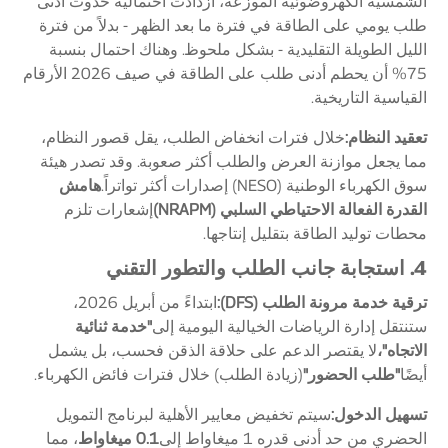
الشمسية الكهروضوئية الموزعة، ازدادت احتمالية حدوث أدنى
طلب يومي على الطاقة في فترة ما بعد الظهر - بدلاً من فترة
الليل الطويلة التقليدية - بشكل ملحوظ. وهناك احتمال بنسبة
75% أن يحطم أدنى طلب على الطاقة في صيف 2026 الأرقام
القياسية التاريخية.
تعقيد النظام:
خلال فترات انخفاض الطلب، يقل قصور النظام،
مما يجعل موازنة العرض والطلب أكثر صعوبة. وقد تصدر هيئة
سوق الكهرباء الوطنية (NESO) إصدارات أكثر تواتراً.
هامش
القدرة الفعالة الاحتياطي السلبي (NRAPM)
إشعارات تلزم
محطات توليد الطاقة بتقليل إنتاجها.
4. استجابة جانب الطلب والتطور التقني
ترقية خدمة مرونة الطلب (DFS):
ابتداءً من أبريل 2026،
ستنتقل إدارة الرياضات الخيالية اليومية إلى
"خدمة ثنائية
الاتجاه"،
لا يقتصر الدعم على حلاقة الذقن فحسب، بل يشمل
أيضًا
"طلب الحضور"
(زيادة الطلب) خلال فترات فائض الكهرباء.
تسهيل الدخول:
سيتم تخفيض معايير الأهلية لبرنامج التمويل
الحضري من حد أدنى قدره 1 ميغاواط إلى
0.1 ميغاواط
، مما