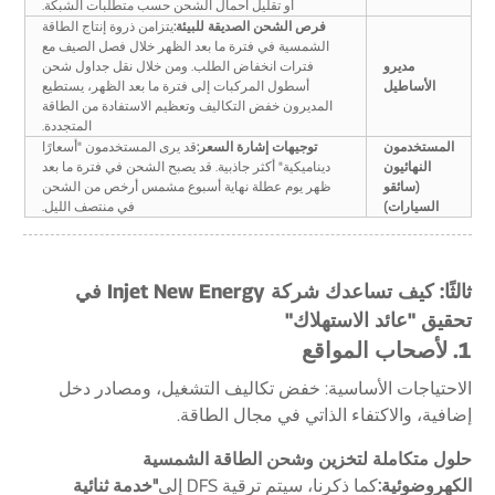
أو تقليل أحمال الشحن حسب متطلبات الشبكة.
فرص الشحن الصديقة للبيئة:
يتزامن ذروة إنتاج الطاقة
الشمسية في فترة ما بعد الظهر خلال فصل الصيف مع
مديرو
فترات انخفاض الطلب. ومن خلال نقل جداول شحن
الأساطيل
أسطول المركبات إلى فترة ما بعد الظهر، يستطيع
المديرون خفض التكاليف وتعظيم الاستفادة من الطاقة
المتجددة.
المستخدمون
توجيهات إشارة السعر:
قد يرى المستخدمون "أسعارًا
النهائيون
ديناميكية" أكثر جاذبية. قد يصبح الشحن في فترة ما بعد
(سائقو
ظهر يوم عطلة نهاية أسبوع مشمس أرخص من الشحن
السيارات)
في منتصف الليل.
ثالثًا: كيف تساعدك شركة Injet New Energy في
تحقيق "عائد الاستهلاك"
1. لأصحاب المواقع
الاحتياجات الأساسية: خفض تكاليف التشغيل، ومصادر دخل
إضافية، والاكتفاء الذاتي في مجال الطاقة.
حلول متكاملة لتخزين وشحن الطاقة الشمسية
الكهروضوئية:
كما ذكرنا، سيتم ترقية DFS إلى
"خدمة ثنائية