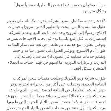
من المتوقع أن يتحسن قطاع شحن البطاريات محلياً ودولياً
بشكل متزامن.
3) دعم خدمة متكامل: تتمتع الشركة بقدرة متكاملة على تقديم
حلول شاملة، بدءًا من البحث والتطوير الذاتي، مرورًا باختبارات
الإنتاج، وصولًا إلى الترويج وخدمات ما بعد البيع. وتقدم الشركة
استشارات ما قبل البيع للمساعدة في تحديد الاحتياجات بسرعة
وتوفير الحلول، مع خدمة دعم هاتفي عن بُعد على مدار الساعة
طوال أيام الأسبوع، وتوفير الحلول في غضون ساعة واحدة،
وتقديم خدمات ميدانية في غضون 48 ساعة، بالإضافة إلى
التدريب والزيارات الدورية، ما يُسهم في فهم احتياجات العملاء
المتغيرة بشكل أفضل.
طوّرت شركة وييو إلكتريك وصنّعت منصات شحن لمركبات
الطاقة الجديدة، وحصلت على أكثر من 60 براءة اختراع. يوفر
جهاز التحكم المتكامل في الطاقة لمنصة الشحن، الذي طورته
وييو إلكتريك، حلاً فعالاً لتشغيل وصيانة محطات الشحن الموزعة
لمسافات طويلة. وتُعدّ منصة الشحن بالتيار المتردد التي طورتها
وييو إلكتريك أول منتج من منصات الشحن بالتيار المتردد يحصل