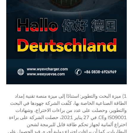
1) ميزة البحث والتطوير: استنادًا إلى ميزة منصة تقنية إمداد
الطاقة الصناعية الخاصة بها، كثّفت الشركة جهودها في البحث
والتطوير، وحصلت على عدد من براءات الاختراع، وشهادات
ISO9001 وCE. في 27 يناير 2021، حصلت الشركة على براءة
اختراع ألمانية لجهاز تحكم طاقة قابل للبرمجة لشحن
البطاريات، كما أن براءات اختراع دولية أخرى قيد الحصول على