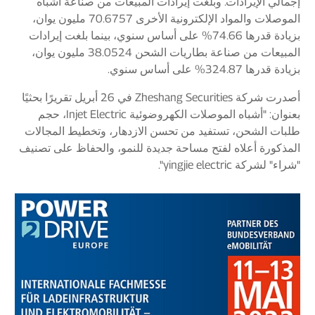
إجمالي الإيرادات. وبلغت إيرادات المبيعات من صناعة أشباه
الموصلات والمواد الإلكترونية الأخرى 70.6757 مليون يوان،
بزيادة قدرها 74.66% على أساس سنوي، بينما بلغت إيرادات
المبيعات من صناعة بطاريات الشحن 38.0524 مليون يوان،
بزيادة قدرها 324.87% على أساس سنوي.
أصدرت شركة Zheshang Securities في 26 أبريل تقريرًا بحثيًا
بعنوان: "أشباه الموصلات الكهروضوئية Injet Electric، حجم
طلبات الشحن، تستفيد من تحسن الازدهار، وتخطيط المجالات
المذكورة أعلاه لفتح مساحة جديدة للنمو، والحفاظ على تصنيف
"شراء" لشركة yingjie electric".