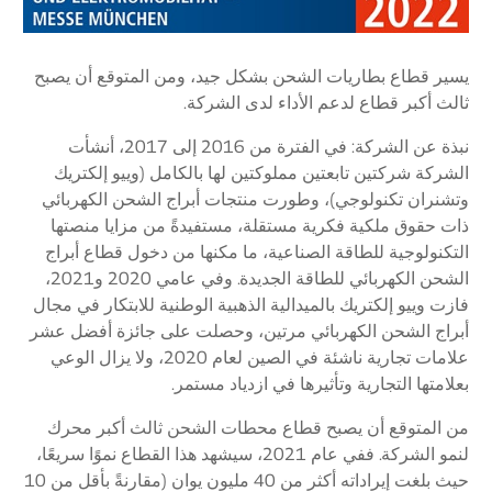
يسير قطاع بطاريات الشحن بشكل جيد، ومن المتوقع أن يصبح
ثالث أكبر قطاع لدعم الأداء لدى الشركة.
نبذة عن الشركة: في الفترة من 2016 إلى 2017، أنشأت
الشركة شركتين تابعتين مملوكتين لها بالكامل (وييو إلكتريك
وتشنران تكنولوجي)، وطورت منتجات أبراج الشحن الكهربائي
ذات حقوق ملكية فكرية مستقلة، مستفيدةً من مزايا منصتها
التكنولوجية للطاقة الصناعية، ما مكنها من دخول قطاع أبراج
الشحن الكهربائي للطاقة الجديدة. وفي عامي 2020 و2021،
فازت وييو إلكتريك بالميدالية الذهبية الوطنية للابتكار في مجال
أبراج الشحن الكهربائي مرتين، وحصلت على جائزة أفضل عشر
علامات تجارية ناشئة في الصين لعام 2020، ولا يزال الوعي
بعلامتها التجارية وتأثيرها في ازدياد مستمر.
من المتوقع أن يصبح قطاع محطات الشحن ثالث أكبر محرك
لنمو الشركة. ففي عام 2021، سيشهد هذا القطاع نموًا سريعًا،
حيث بلغت إيراداته أكثر من 40 مليون يوان (مقارنةً بأقل من 10