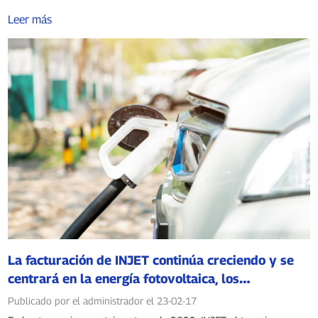
Leer más
La facturación de INJET continúa creciendo y se
centrará en la energía fotovoltaica, los
cargadores para vehículos eléctricos y el
Publicado por el administrador el 23-02-17
almacenamiento electroquímico de energía en