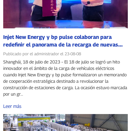
Injet New Energy y bp pulse colaboran para
redefinir el panorama de la recarga de nuevas
energías
Publicado por el administrador el 23-08-08
Shanghái, 18 de julio de 2023 – El 18 de julio se logró un hito
innovador en el ámbito de la carga de vehículos eléctricos
cuando Injet New Energy y bp pulse formalizaron un memorando
de cooperación estratégica destinado a revolucionar la
construcción de estaciones de carga. La ocasión estuvo marcada
por un gr...
Leer más