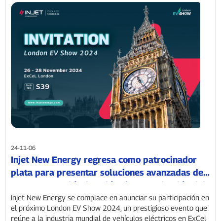
24-11-06
Injet New Energy regresa como patrocinador
plata para presentar soluciones avanzadas de
carga para vehículos eléctricos en el Salón del
Vehículo Eléctrico de Londres 2024.
Injet New Energy se complace en anunciar su participación en
el próximo London EV Show 2024, un prestigioso evento que
reúne a la industria mundial de vehículos eléctricos en ExCel