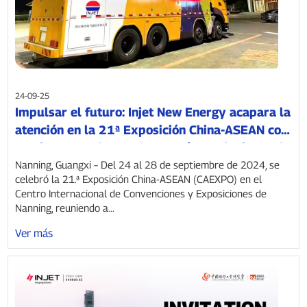
24-09-25
Impulsar el futuro: Injet New Energy acapara la
atención en la 21ª Exposición China-ASEAN con
un gigantesco banco de energía y soluciones de
carga inteligentes
Nanning, Guangxi – Del 24 al 28 de septiembre de 2024, se
celebró la 21.ª Exposición China-ASEAN (CAEXPO) en el
Centro Internacional de Convenciones y Exposiciones de
Nanning, reuniendo a...
Ver más