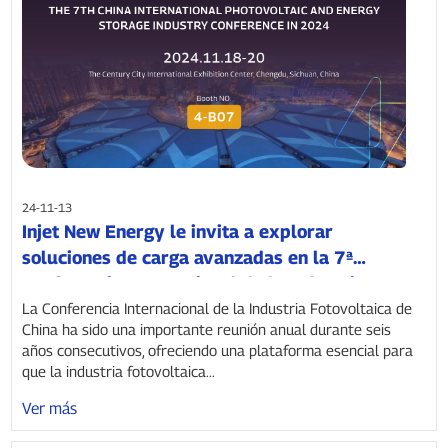
24-11-13
Injet New Energy le invita a explorar
soluciones de carga avanzadas en la 7ª
Conferencia Internacional de la Industria
Fotovoltaica y de Almacenamiento de Energía
La Conferencia Internacional de la Industria Fotovoltaica de
China ha sido una importante reunión anual durante seis
de China.
años consecutivos, ofreciendo una plataforma esencial para
que la industria fotovoltaica...
Ver más