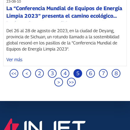
23-08-10
La “Conferencia Mundial de Equipos de Energía
Limpia 2023” presenta el camino ecológico
hacia un futuro sostenible.
Del 26 al 28 de agosto de 2023, en la ciudad de Deyang,
provincia de Sichuan, un rotundo llamado a la sostenibilidad
global resonó en los pasillos de la "Conferencia Mundial de
Equipos de Energía Limpia 2023".
Ver más
<<
<
2
3
4
5
6
7
8
>
>>