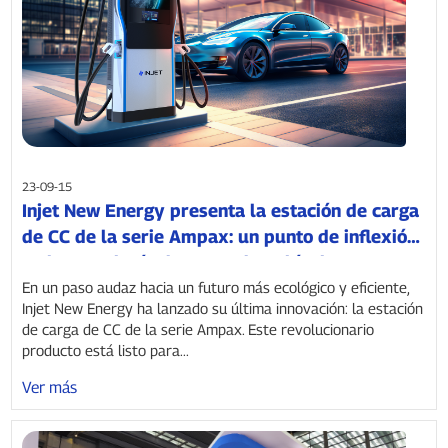
23-09-15
Injet New Energy presenta la estación de carga
de CC de la serie Ampax: un punto de inflexión
en la tecnología de carga de vehículos
eléctricos
En un paso audaz hacia un futuro más ecológico y eficiente,
Injet New Energy ha lanzado su última innovación: la estación
de carga de CC de la serie Ampax. Este revolucionario
producto está listo para...
Ver más