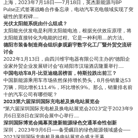
上海，2023年7月18日——7月18日，英杰新能源与BP
Pulse正式签署战略合作备忘录，电动汽车充电领域实现了突
破性的里程碑……
光伏太阳能系统由什么组成？
太阳能光伏发电是利用太阳能电池，根据光伏效应原理，将
太阳能直接转化为电能的过程。它是一种利用……的方法。
德阳市装备制造商会组织参观蔚宇数字化工厂暨外贸交流研
讨会
2022年1月13日，由四川维宇电器有限公司主办的“德阳企
业家外贸企业发展研讨会”在靖阳市汉瑞酒店隆重举行……
中国电动车8月-比亚迪稳居榜首，特斯拉跌出前三？
中国新能源乘用车市场依然保持增长势头，8月份销量达53
万辆，同比增长111.4%，环比增长9%。那么，销量排名前
十的汽车公司有哪些呢？
2023第六届深圳国际充电桩及换电站展览会
“第六届深圳国际充电桩及换电站展览会2023”定于2023年9
月6日至8日在深圳会展中心举行……
深圳国际博览会揭幕英捷新能源绿色交通革命性创新
深圳，2023年9月6日——备受瞩目的绿色能源领域盛会——
2023深圳国际充电桩及换电站展览会盛大开幕。