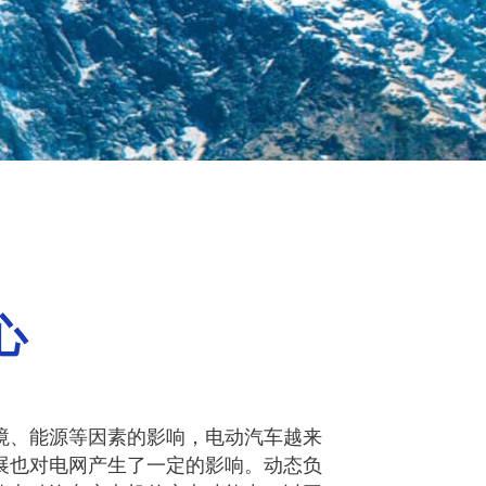
心
境、能源等因素的影响，电动汽车越来
展也对电网产生了一定的影响。动态负