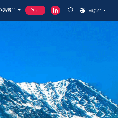
联系我们
询问
English