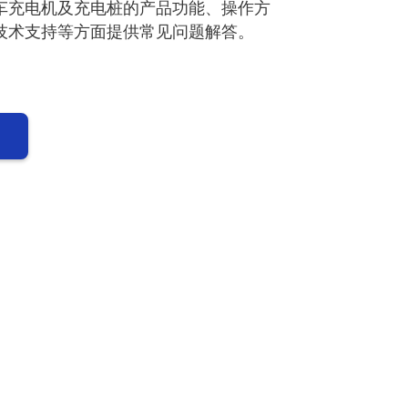
车充电机及充电桩的产品功能、操作方
技术支持等方面提供常见问题解答。