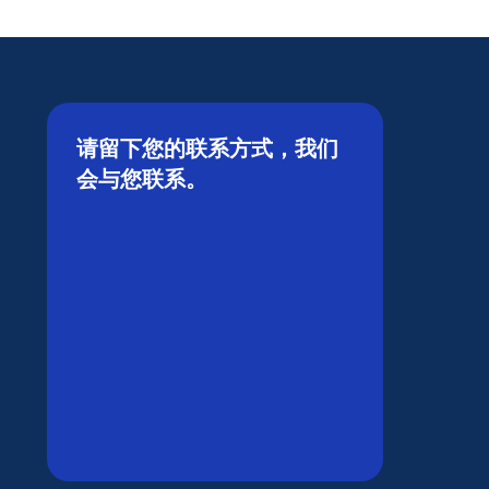
请留下您的联系方式，我们
会与您联系。