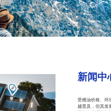
新闻中
受燃油价格、环
越普及，但其发