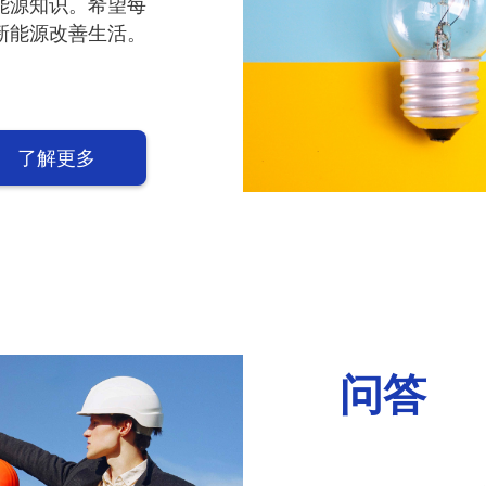
能源知识。希望每
新能源改善生活。
了解更多
问答