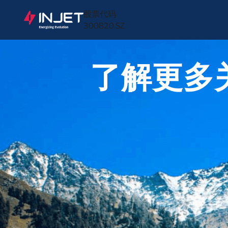
股票代码
300820.SZ
了解更多