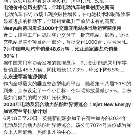
商，该公司宣布将参加即将在广州举行的广交会……
电池价格创历史新低，全球电动汽车销量创历史新高
电动汽车 (EV) 市场出现突破性增长，在电池技术和制造效率
显着进步的推动下，全球销量飙升至前所未有的高度。
Weeyu向德国发送1000个交流充电站供当地运营商使用
近日，维宇工厂向德国客户交付了一批充电站。据悉，这批
充电站是某个项目的一部分，首批交付1000台，型号为M...
7月中国电动汽车销量48.6万辆，比亚迪家族占总销量
30%！
据中国乘用车协会发布的数据显示，7月份新能源乘用车零
售销量达48.6万辆，同比增长117.3%，环比下降8.5%……
京东进军新能源领域
作为全球最大的垂直整合型电商平台，随着第十八届“618”的
到来，京东设定了一个小目标：今年碳排放量减少5%。京东
是如何做到的呢？推广光伏发电……
2024年电动及混合动力船舶世界博览会：Injet New Energy
加速荷兰零排放计划
6月18日至20日，英捷新能源参加了在荷兰举办的2024年
电动及混合动力船舶世界博览会。该公司7074号展位成为展
会上人潮涌动、热闹非凡的中心……