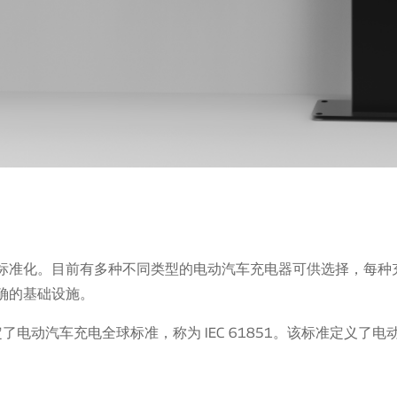
标准化。目前有多种不同类型的电动汽车充电器可供选择，每种
确的基础设施。
制定了电动汽车充电全球标准，称为 IEC 61851。该标准定