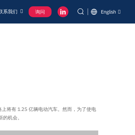
联系我们
询问
English
路上将有 1.25 亿辆电动汽车。然而，为了使电
新的机会。