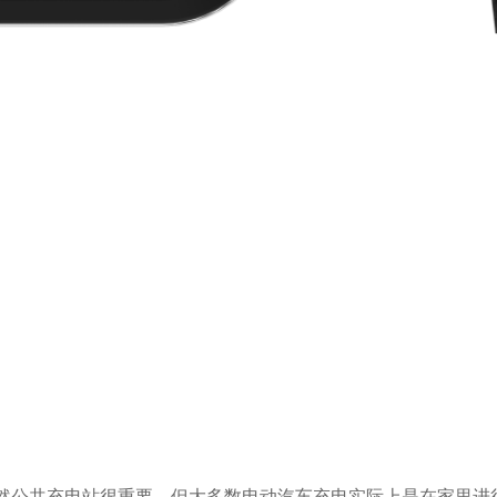
然公共充电站很重要，但大多数电动汽车充电实际上是在家里进