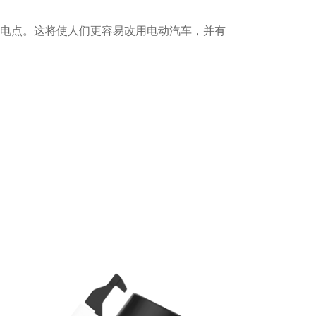
充电点。这将使人们更容易改用电动汽车，并有