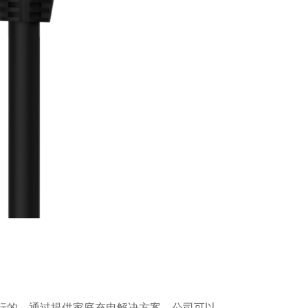
行的。通过提供家庭充电解决方案，公司可以