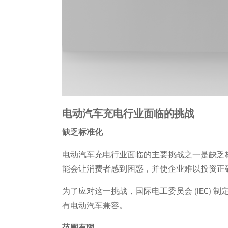
电动汽车充电行业面临的挑战
缺乏标准化
电动汽车充电行业面临的主要挑战之一是缺乏
能会让消费者感到困惑，并使企业难以投资正
为了应对这一挑战，国际电工委员会 (IEC) 
有电动汽车兼容。
范围有限