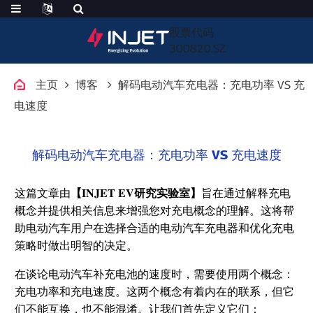
股票代码
300820.SZ
主页
博客
解码电动汽车充电器：充电功率 VS 充
电速度
解码电动汽车充电器：充电功率 VS 充电速度
【INJET EV研究实验室】
这篇文章由
旨在通过解释充电
概念并提供相关信息来增强您对充电概念的理解。这将帮
助电动汽车用户在选择合适的电动汽车充电器和优化充电
策略时做出明智的决定。
在谈论电动汽车补充电池的速度时，需要使用两个概念：
充电功率和充电速度。这两个概念有着内在的联系，但它
们不能互换，也不能混淆。让我们首先定义它们：