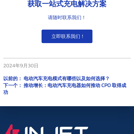
获取一站式充电解决方案
请随时联系我们！
立即联系我们！
2024年9月30日
以前的：
电动汽车充电模式有哪些以及如何选择？
下一个：
推动增长：电动汽车充电器如何推动 CPO 取得成
功