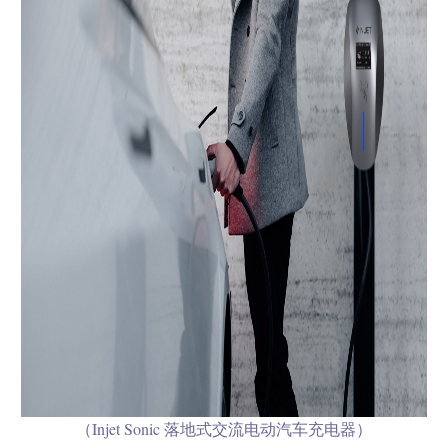
（Injet Sonic 落地式交流电动汽车充电器）