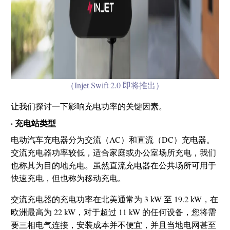
（Injet Swift 2.0 即将推出）
让我们探讨一下影响充电功率的关键因素。
· 充电站类型
电动汽车充电器分为交流（AC）和直流（DC）充电器。
交流充电器功率较低，适合家庭或办公室场所充电，我们
也称其为目的地充电。虽然直流充电器在公共场所可用于
快速充电，但也称为移动充电。
交流充电器的充电功率在北美通常为 3 kW 至 19.2 kW，在
欧洲最高为 22 kW，对于超过 11 kW 的任何设备，您将需
要三相电气连接，安装成本并不便宜，并且当地电网甚至