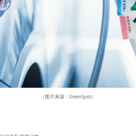
（图片来源：GreenSpot）