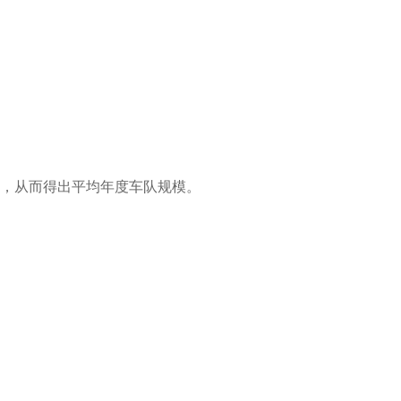
，从而得出平均年度车队规模。