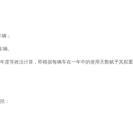
车辆；
车辆。
年度等效法计算，即根据每辆车在一年中的使用天数赋予其权重
括：