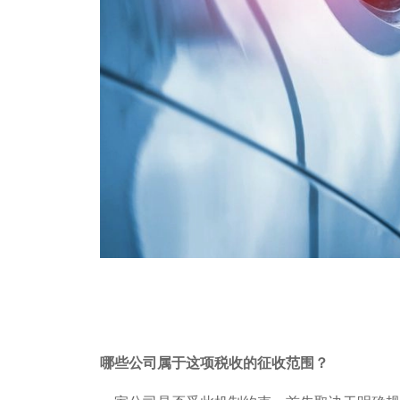
哪些公司属于这项税收的征收范围？