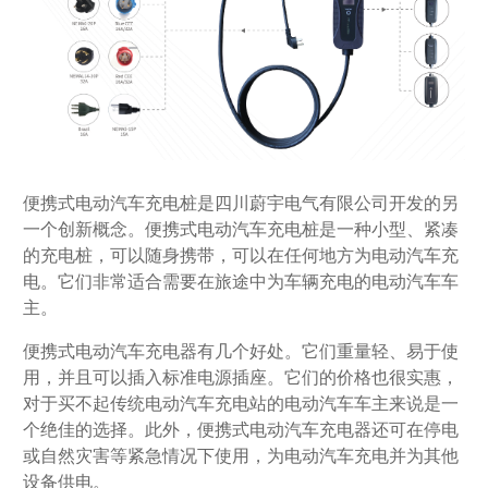
便携式电动汽车充电桩是四川蔚宇电气有限公司开发的另
一个创新概念。便携式电动汽车充电桩是一种小型、紧凑
的充电桩，可以随身携带，可以在任何地方为电动汽车充
电。它们非常适合需要在旅途中为车辆充电的电动汽车车
主。
便携式电动汽车充电器有几个好处。它们重量轻、易于使
用，并且可以插入标准电源插座。它们的价格也很实惠，
对于买不起传统电动汽车充电站的电动汽车车主来说是一
个绝佳的选择。此外，便携式电动汽车充电器还可在停电
或自然灾害等紧急情况下使用，为电动汽车充电并为其他
设备供电。