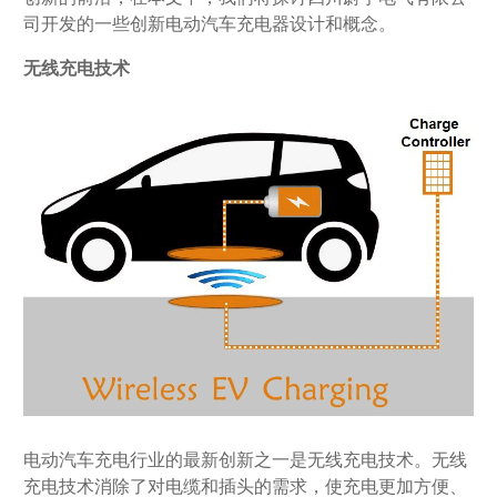
司开发的一些创新电动汽车充电器设计和概念。
无线充电技术
电动汽车充电行业的最新创新之一是无线充电技术。无线
充电技术消除了对电缆和插头的需求，使充电更加方便、