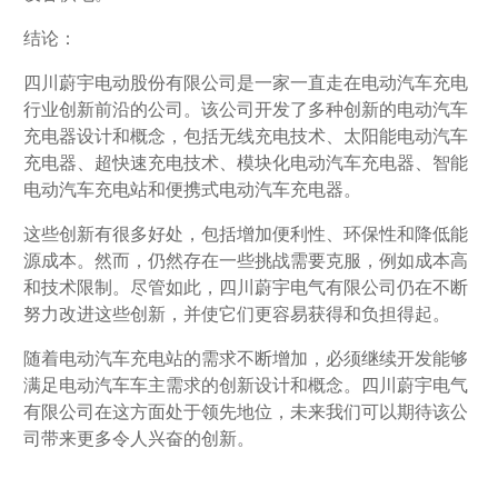
结论：
四川蔚宇电动股份有限公司是一家一直走在电动汽车充电
行业创新前沿的公司。该公司开发了多种创新的电动汽车
充电器设计和概念，包括无线充电技术、太阳能电动汽车
充电器、超快速充电技术、模块化电动汽车充电器、智能
电动汽车充电站和便携式电动汽车充电器。
这些创新有很多好处，包括增加便利性、环保性和降低能
源成本。然而，仍然存在一些挑战需要克服，例如成本高
和技术限制。尽管如此，四川蔚宇电气有限公司仍在不断
努力改进这些创新，并使它们更容易获得和负担得起。
随着电动汽车充电站的需求不断增加，必须继续开发能够
满足电动汽车车主需求的创新设计和概念。四川蔚宇电气
有限公司在这方面处于领先地位，未来我们可以期待该公
司带来更多令人兴奋的创新。