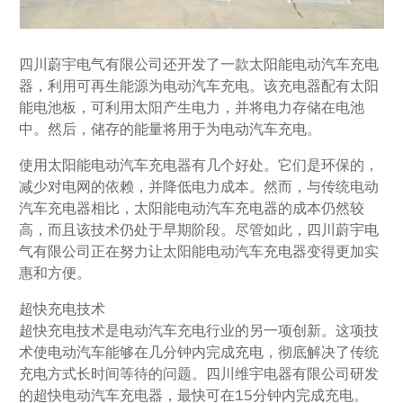
四川蔚宇电气有限公司还开发了一款太阳能电动汽车充电
器，利用可再生能源为电动汽车充电。该充电器配有太阳
能电池板，可利用太阳产生电力，并将电力存储在电池
中。然后，储存的能量将用于为电动汽车充电。
使用太阳能电动汽车充电器有几个好处。它们是环保的，
减少对电网的依赖，并降低电力成本。然而，与传统电动
汽车充电器相比，太阳能电动汽车充电器的成本仍然较
高，而且该技术仍处于早期阶段。尽管如此，四川蔚宇电
气有限公司正在努力让太阳能电动汽车充电器变得更加实
惠和方便。
超快充电技术
超快充电技术是电动汽车充电行业的另一项创新。这项技
术使电动汽车能够在几分钟内完成充电，彻底解决了传统
充电方式长时间等待的问题。四川维宇电器有限公司研发
的超快电动汽车充电器，最快可在15分钟内完成充电。