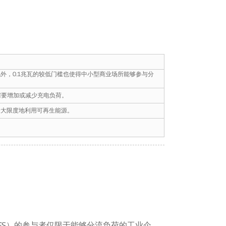
外，0.1兆瓦的较低门槛也使得中小型商业场所能够参与分
网需要增加或减少充电负荷。
最大限度地利用可再生能源。
DFS）的参与者仅限于能够分流负荷的工业企