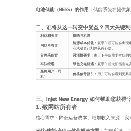
电池储能（BESS）的作用：
储能系统在提供频
二、谁将从这一转变中受益？四大关键利
利益相关者
影响与机遇
能源成本优化：
夏季午后可能会出现
网站所有者
布式融资计划并获得补偿。
首席采购官
灵活性要求：
由于下午低需求时段的增加
车队经理
绿色充电机遇：
夏季午后太阳能发电
最终用户（司
价格信号指引：
用户可能会看到更具
机）
三、Injet New Energy 如何帮助您获得
1. 致网站所有者
核心需求：降低运营成本、增加收入来源、实
光伏-储能-充电一体化解决方案：
如前所述，D