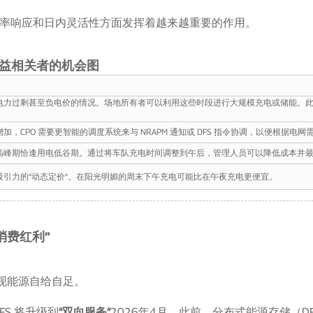
率响应和日内灵活性方面发挥着越来越重要的作用。
益相关者的机会图
电力过剩甚至负电价的情况。场地所有者可以利用这些时段进行大规模充电或储能。此
，CPO 需要更智能的调度系统来与 NRAPM 通知或 DFS 指令协调，以便根据电
高峰期恰逢用电低谷期。通过将车队充电时间调整到午后，管理人员可以降低成本并
吸引力的“动态定价”。在阳光明媚的周末下午充电可能比在午夜充电更便宜。
“消费红利”
现能源自给自足。
FS 将升级到
“双向服务”
2026年4月。此前，分布式能源存储（