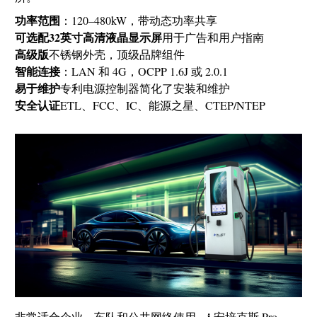
功率范围
：120–480kW，带动态功率共享
可选配32英寸高清液晶显示屏
用于广告和用户指南
高级版
不锈钢外壳，顶级品牌组件
智能连接
：LAN 和 4G，OCPP 1.6J 或 2.0.1
易于维护
专利电源控制器简化了安装和维护
安全认证
ETL、FCC、IC、能源之星、CTEP/NTEP
i
非常适合企业、车队和公共网络使用，
-安培克斯 Pro