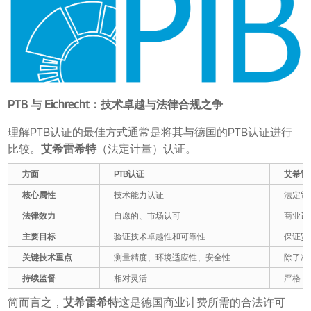
PTB 与 Eichrecht：技术卓越与法律合规之争
理解PTB认证的最佳方式通常是将其与德国的PTB认证进行
比较。
艾希雷希特
（法定计量）认证。
方面
PTB认证
艾希雷
核心属性
技术能力认证
法定贸
法律效力
自愿的、市场认可
商业计
主要目标
验证技术卓越性和可靠性
保证贸
关键技术重点
测量精度、环境适应性、安全性
除了准
持续监督
相对灵活
严格，
简而言之，
艾希雷希特
这是德国商业计费所需的合法许可