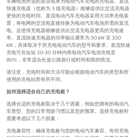
车辆电池所需的直流电来为电动汽车充电的充电器。直流
快速充电器（也称为 3 级充电器）能够提供比交流充电器
更快的充电时间。直流电动汽车充电器采用大功率充电装
置，将电网的交流电直接转换为电动汽车电池所需的直流
电。这使得充电器能够提供比交流充电器更高的充电速
率。直流快速充电器的功率输出通常为 50 kW 至 350
kW，具体取决于所充电电动汽车的型号和要求。直流快速
充电可在短短 20-30 分钟内将电动汽车电池充电至
80%，非常适合长途公路旅行或时间有限的情况。
请注意，充电时间和方法可能会根据电动汽车的类型和所
使用的充电站而有所不同。
如何选择适合自己的充电桩？
选择合适的充电桩取决于几个因素，例如您拥有的电动汽
车类型、您的日常驾驶习惯以及您的预算。选择充电桩时
需要考虑以下几个因素：
充电兼容性：确保充电桩与您的电动汽车兼容。有些充电