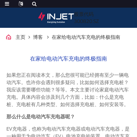
股票代码
300820.SZ
主页
博客
在家给电动汽车充电的终极指南
在家给电动汽车充电的终极指南
如果您正在阅读本文，那么您很可能已经拥有至少一辆电
动汽车。也许你会遇到很多疑问，比如如何选择充电桩？
我应该需要哪些功能？等等。本文主要讨论家庭电动汽车
充电。具体内容会涉及到几个方面，比如：什么是充电
桩、充电桩有几种类型、如何选择充电桩、如何安装等。
那么什么是电动汽车充电器呢？
EV充电器，也称为电动汽车充电器或电动汽车充电器，是
一种用于为电动汽车（EV）电池充电的装置。电动汽车充