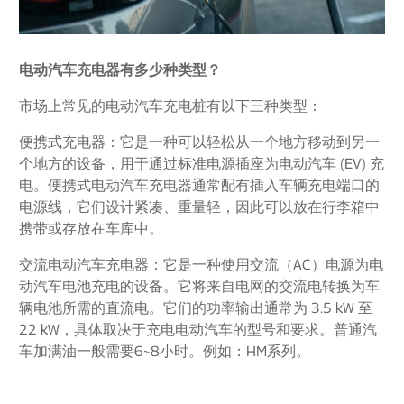
电动汽车充电器有多少种类型？
市场上常见的电动汽车充电桩有以下三种类型：
便携式充电器：它是一种可以轻松从一个地方移动到另一
个地方的设备，用于通过标准电源插座为电动汽车 (EV) 充
电。便携式电动汽车充电器通常配有插入车辆充电端口的
电源线，它们设计紧凑、重量轻，因此可以放在行李箱中
携带或存放在车库中。
交流电动汽车充电器：它是一种使用交流（AC）电源为电
动汽车电池充电的设备。它将来自电网的交流电转换为车
辆电池所需的直流电。它们的功率输出通常为 3.5 kW 至
22 kW，具体取决于充电电动汽车的型号和要求。普通汽
车加满油一般需要6~8小时。例如：HM系列。