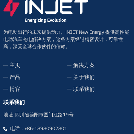
为电动出行的未来提供动力。INJET New Energy 提供高性能
电动汽车充电解决方案，这些方案经过精密设计，可靠性
高，深受全球合作伙伴的信赖。
主页
解决方案
产品
关于我们
博客
联系我们
联系我们
地址: 四川省德阳市图门江路19号
电话：+86-18980902801