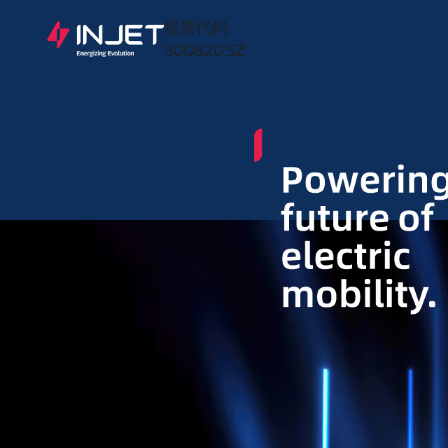
股票代码
300820.SZ