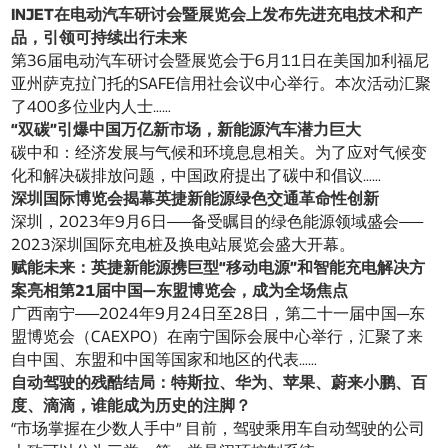
INJET在电动汽车研讨会暨展览会上发布先进充电技术和产
品，引领可持续出行未来
第36届电动汽车研讨会暨展览会于6月11日在美国加利福尼
亚州萨克拉门托的SAFE信用社会议中心举行。本次活动汇聚
了400多位业内人士……
“双碳”引爆中国万亿新市场，新能源汽车潜力巨大
碳中和：经济发展与气候和环境息息相关。为了应对气候变
化和解决碳排放问题，中国政府提出了碳中和倡议……
深圳国际博览会揭幕英捷新能源绿色交通革命性创新
深圳，2023年9月6日——备受瞩目的绿色能源领域盛会——
2023深圳国际充电桩及换电站展览会盛大开幕。
赋能未来：英捷新能源携巨型“移动电源”和智能充电解决方
案亮相第21届中国—东盟博览会，成为全场焦点
广西南宁——2024年9月24日至28日，第二十一届中国—东
盟博览会（CAEXPO）在南宁国际会展中心举行，汇聚了来
自中国、东盟和中国等国家和地区的代表……
自动驾驶的残酷结局：特斯拉、华为、苹果、蔚来小鹏、百
度、滴滴，谁能成为历史的注脚？
“市场掌握在少数人手中” 目前，驾驶乘用车自动驾驶的公司