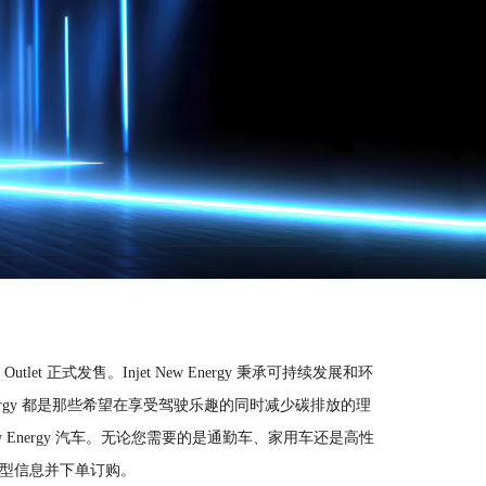
et 正式发售。Injet New Energy 秉承可持续发展和环
ergy 都是那些希望在享受驾驶乐趣的同时减少碳排放的理
New Energy 汽车。无论您需要的是通勤车、家用车还是高性
解更多车型信息并下单订购。