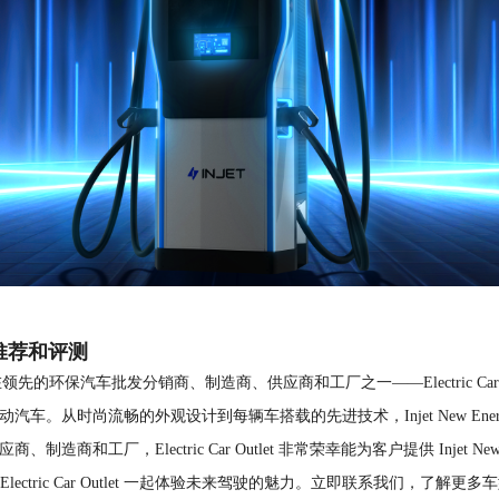
推荐和评测
领先的环保汽车批发分销商、制造商、供应商和工厂之一——Electric Car Outl
车。从时尚流畅的外观设计到每辆车搭载的先进技术，Injet New En
和工厂，Electric Car Outlet 非常荣幸能为客户提供 Injet 
 和 Electric Car Outlet 一起体验未来驾驶的魅力。立即联系我们，了