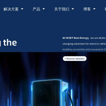
解决方案
产品
关于我们
博客