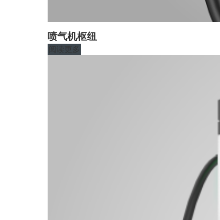
喷气机枢纽
阅读更多