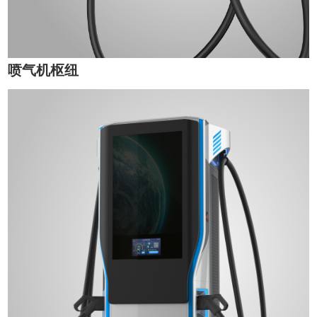
喷气机枢纽