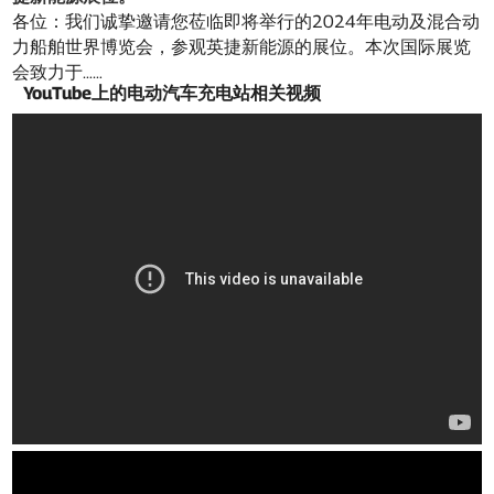
各位：我们诚挚邀请您莅临即将举行的2024年电动及混合动
力船舶世界博览会，参观英捷新能源的展位。本次国际展览
会致力于……
YouTube上的电动汽车充电站相关视频