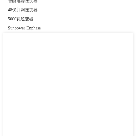
智能电源逆变器
48伏并网逆变器
5000瓦逆变器
Sunpower Enphase