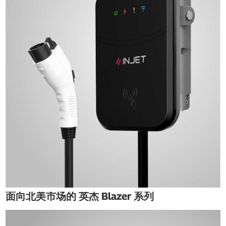
面向北美市场的 英杰 Blazer 系列