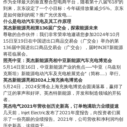
作为全球最大的垂直整合型电商平台，随着第十八届“618”的
到来，京东设定了一个小目标：今年碳排放量减少5%。京东
是如何做到的呢？推广光伏发电……
什么是电动汽车充电及其工作原理
英杰新能源亮相第136届广交会，探索能源未来
尊敬的合作伙伴：我们非常荣幸地邀请您参加2024年10月
15日至19日在中国进出口商品交易会（广交会）举办的第
136届中国进出口商品交易会（广交会），届时INJET新能源
将莅临展会。
照亮中亚：英杰新能源亮相中亚新能源汽车充电博览会
5月14日至16日，中亚新能源产业的焦点——“中亚（乌兹别
克斯坦）新能源电动汽车及充电桩展览会”（简称……）举行。
英杰新能源亮相2024上海充换电博览会
5月24日，2024安博会上海充换电博览会圆满落幕，赢得了
广泛的掌声和好评。英杰特新能源，开发和制造领域的开拓
者...
英杰电气2021年营收创历史新高，订单饱满助力业绩提速
几天前，Injet Electric发布了2021年度报告，向投资者们展
示了一份亮眼的业绩报告。2021年，公司营收和净利润均创
历史新高，这得益于……