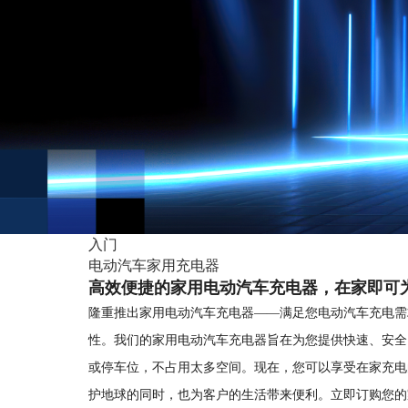
入门
电动汽车家用充电器
高效便捷的家用电动汽车充电器，在家即可
隆重推出家用电动汽车充电器——满足您电动汽车充电需
性。我们的家用电动汽车充电器旨在为您提供快速、安全
或停车位，不占用太多空间。现在，您可以享受在家充电
护地球的同时，也为客户的生活带来便利。立即订购您的