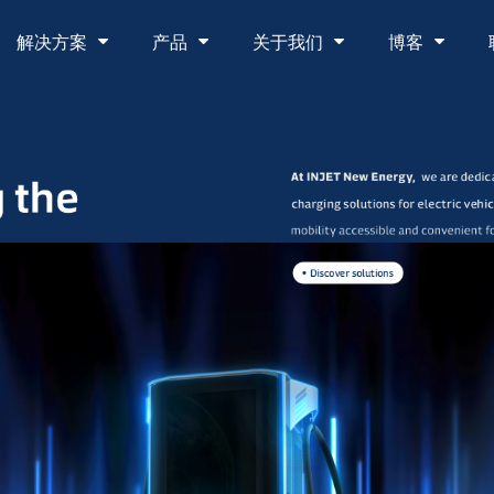
解决方案
产品
关于我们
博客