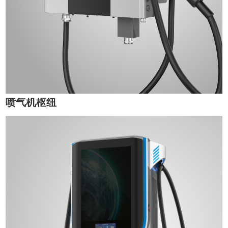
喷气机枢纽