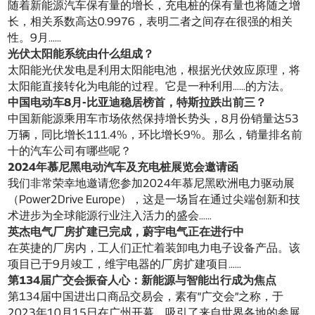
随着新能源汽车保有量的增长，充电桩的保有量也将随之增
长，相关系数高达0.9976，表明二者之间存在很强的相关
性。9月……
光伏太阳能系统由什么组成？
太阳能光伏发电是利用太阳能电池，根据光伏效应原理，将
太阳能直接转化为电能的过程。它是一种利用……的方法。
中国电动车8月-比亚迪稳居榜首，特斯拉跌出前三？
中国新能源乘用车市场依然保持增长势头，8月份销量达53
万辆，同比增长111.4%，环比增长9%。那么，销量排名前
十的汽车公司有哪些呢？
2024年慕尼黑电动汽车及充电桩展览会邀请函
我们非常荣幸地邀请您参加2024年慕尼黑欧洲电力驱动展
（Power2Drive Europe），这是一场旨在通过尖端创新和技
术进步为全球能源行业注入活力的盛会……
英杰电气厂房扩建已完成，蔚宇电气正在进行中
在英捷的厂房内，工人们正忙着装卸电力电子设备产品。该
项目已于9月竣工，维宇电器的厂房扩建项目……
第134届广交会振奋人心：新能源与智能出行成为焦点
第134届中国进出口商品交易会，素有“广交会”之称，于
2023年10月15日在广州开幕，吸引了来自世界各地的参展