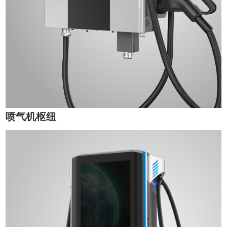
喷气机枢纽