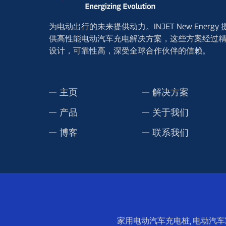
为电动出行的未来提供动力。INJET New Energy 
供高性能电动汽车充电解决方案，这些方案经过
设计，可靠性高，深受全球合作伙伴的信赖。
主页
解决方案
产品
关于我们
博客
联系我们
家用电动汽车充电桩
,
电动汽车