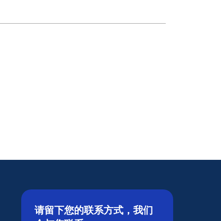
请留下您的联系方式，我们