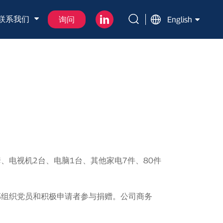
联系我们
询问
English
、电视机2台、电脑1台、其他家电7件、80件
部组织党员和积极申请者参与捐赠。公司商务