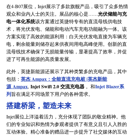
在4-B07展位，Injet展示了多款旗舰产品，吸引了众多热情
光伏储能与充
观众和业内人士的关注。展品的核心是……
电一体化系统
该方案通过英捷特专有的直流母线供电技
术，将光伏发电、储能和电动汽车充电功能融为一体。该
方案实现了高效的能源利用：白天光伏发电直接为车辆充
电，剩余能量则储存起来供夜间用电高峰使用。创新的直
流母线技术确保了无损能量传输，显著提高了效率，并促
进了可再生能源的高质量发展。
此外，英捷新能源还展示了其种类繁多的充电产品，其中
英杰 Ampax：全能直流充电桩 |英杰新能
包括：
源
Ampax
Injet Swift 2.0 交流充电器
Injet Blazer系
,
， 和
列
旨在满足不同场景下用户的各种需求。
搭建桥梁，塑造未来
Injet展位上洋溢着活力，充分体现了团队的敬业精神。他
们的专业知识和热情为参观者提供了有意义且引人入胜的
互动体验。精心准备的赠品进一步提升了社交媒体的互动