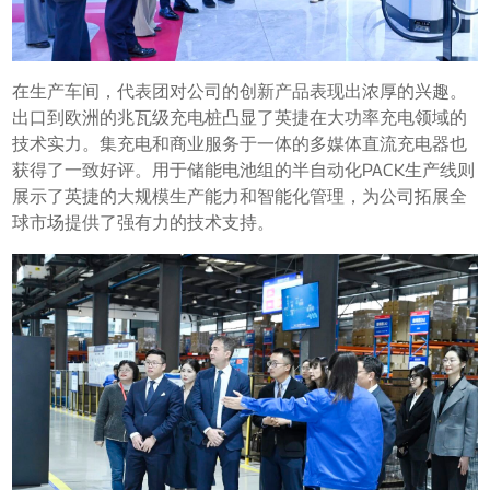
在生产车间，代表团对公司的创新产品表现出浓厚的兴趣。
出口到欧洲的兆瓦级充电桩凸显了英捷在大功率充电领域的
技术实力。集充电和商业服务于一体的多媒体直流充电器也
获得了一致好评。用于储能电池组的半自动化PACK生产线则
展示了英捷的大规模生产能力和智能化管理，为公司拓展全
球市场提供了强有力的技术支持。