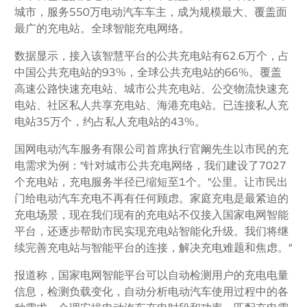
城市，服务550万电动汽车车主，成为规模最大、覆盖面
最广的充电站。全球智能充电网络。
数据显示，接入该智慧平台的公共充电站有62.6万个，占
中国公共充电站的93%，全球公共充电站的66%。覆盖
高速公路快速充电站、城市公共充电站、公交物流快速充
电站、社区私人共享充电站、海港充电站。已连接私人充
电站35万个，约占私人充电站的43%。
国网电动汽车服务有限公司首席执行官阚先生以市民的充
电需求为例：“针对城市公共充电网络，我们建设了7027
个充电站，充电服务半径已缩短至1个。”公里。让市民出
门给电动汽车充电不再有任何顾虑。家庭充电是最紧迫的
充电场景，现在我们现有的充电站不仅接入国家电网智能
平台，还逐步帮助市民实现充电站智能化升级。我们将继
续完善充电站与智能平台的连接，解决充电难题和焦虑。”
报道称，国家电网智能平台可以自动检测用户的充电电量
信息，检测负载变化，自动分析电动汽车使用过程中的各