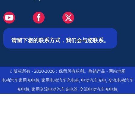
请留下您的联系方式，我们会与您联系。
© 版权所有 - 2010-2026：保留所有权利。
热销产品
-
网站地图
电动汽车家用充电桩
,
家用电动汽车充电桩
,
电动汽车充电
,
交流电动汽车
充电桩
,
家用交流电动汽车充电器
,
交流电动汽车充电桩
,