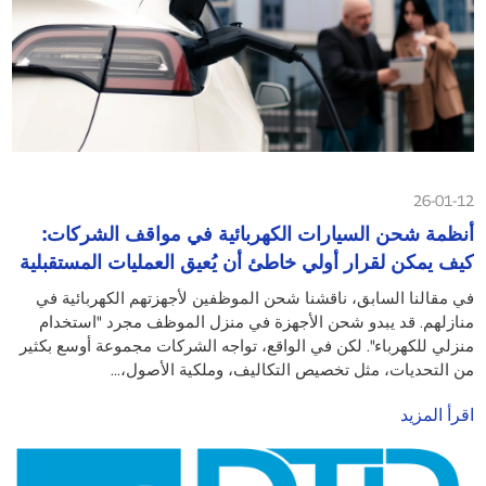
26-01-12
أنظمة شحن السيارات الكهربائية في مواقف الشركات:
كيف يمكن لقرار أولي خاطئ أن يُعيق العمليات المستقبلية
في مقالنا السابق، ناقشنا شحن الموظفين لأجهزتهم الكهربائية في
منازلهم. قد يبدو شحن الأجهزة في منزل الموظف مجرد "استخدام
منزلي للكهرباء". لكن في الواقع، تواجه الشركات مجموعة أوسع بكثير
من التحديات، مثل تخصيص التكاليف، وملكية الأصول،...
اقرأ المزيد