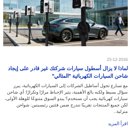
25-12-2016
لماذا لا يزال أسطول سيارات شركتك غير قادر على إيجاد
شاحن السيارات الكهربائية "المثالي"
مع تسارع تحول أساطيل الشركات إلى السيارات الكهربائية، يبرز
سؤال بسيط ولكنه بالغ الأهمية، يثير الإحباط مرارًا وتكرارًا: أي شاحن
سيارات كهربائية يجب أن نستخدم؟ يبدو السوق متنوعًا للوهلة الأولى،
لكن جميع المنتجات تقريبًا تندرج ضمن فئتين رئيسيتين: شواحن
منزلية...
اقرأ المزيد