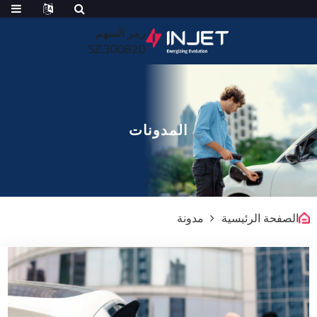
رمز السهم
300820.SZ
المدونات
الصفحة الرئيسية
مدونة