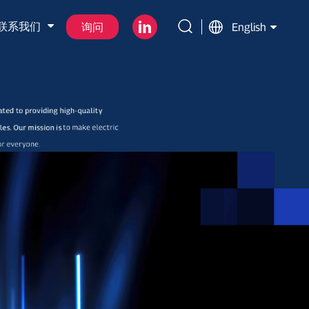
联系我们
询问
English