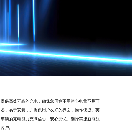
车提供高效可靠的充电，确保您再也不用担心电量不足而
紧凑，易于安装，并提供用户友好的界面，操作便捷。英
对车辆的充电能力充满信心，安心无忧。选择英捷新能源
的客户。