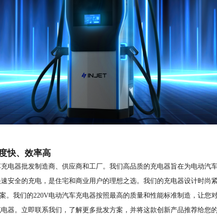
速度快、效率高
汽车充电器批发制造商、供应商和工厂。我们高品质的充电器旨在为电动汽
供快速安全的充电，是住宅和商业用户的理想之选。我们的充电器设计时尚
案。我们的220V电动汽车充电器按照最高的质量和性能标准制造，让您
车充电器。立即联系我们，了解更多批发方案，并将这款创新产品推荐给您