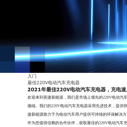
入门
最佳220V电动汽车充电器
2021年最佳220V电动汽车充电器，充电
欢迎来到英捷新能源，我们是市场上领先的220V电动
抛锚。我们的220V电动汽车充电器采用先进技术，提
捷新能源致力于为电动汽车用户提供可持续的环保解决方
作为您值得信赖的合作伙伴，获取最佳的220V电动汽