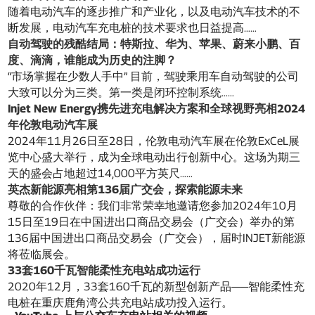
随着电动汽车的逐步推广和产业化，以及电动汽车技术的不
断发展，电动汽车充电桩的技术要求也日益提高……
自动驾驶的残酷结局：特斯拉、华为、苹果、蔚来小鹏、百
度、滴滴，谁能成为历史的注脚？
“市场掌握在少数人手中” 目前，驾驶乘用车自动驾驶的公司
大致可以分为三类。第一类是闭环控制系统……
Injet New Energy携先进充电解决方案和全球视野亮相2024
年伦敦电动汽车展
2024年11月26日至28日，伦敦电动汽车展在伦敦ExCeL展
览中心盛大举行，成为全球电动出行创新中心。这场为期三
天的盛会占地超过14,000平方英尺……
英杰新能源亮相第136届广交会，探索能源未来
尊敬的合作伙伴：我们非常荣幸地邀请您参加2024年10月
15日至19日在中国进出口商品交易会（广交会）举办的第
136届中国进出口商品交易会（广交会），届时INJET新能源
将莅临展会。
33套160千瓦智能柔性充电站成功运行
2020年12月，33套160千瓦的新型创新产品——智能柔性充
电桩在重庆鹿角湾公共充电站成功投入运行。